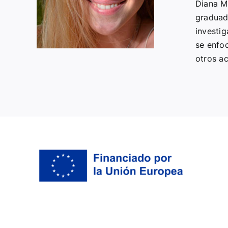
Diana Mo
graduada
investig
se enfo
otros ac